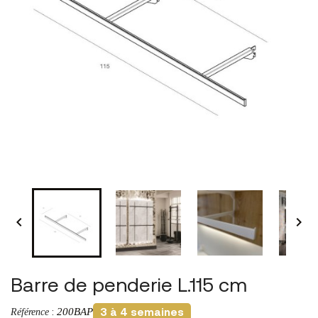


Barre de penderie L.115 cm
200BAP
Référence
:
3 à 4 semaines