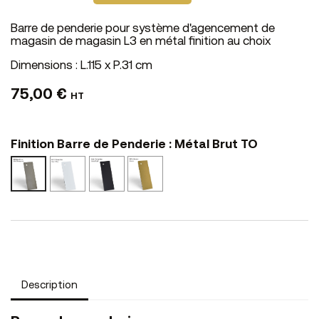
Barre de penderie pour système d'agencement de
magasin de magasin L3 en métal finition au choix
Dimensions : L.115 x P.31 cm
75,00 €
HT
Finition Barre de Penderie : Métal Brut TO
Epoxy
Epoxy
Epoxy
Métal
Blanc
Noir
Bronze
Brut
BO
NO
BZ
TO
Description