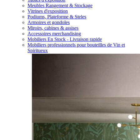
Meubles Rangement & Stockage
Vitrines d'exposition
Podiums, Plateforme & Steles
Armoires et gondoles
Miroirs, cabines & assises
Accessoires merchandising
Mobiliers En Stock - Livraison rapide
Mobiliers professionnels pour bouteilles de Vin et
Spiritueux