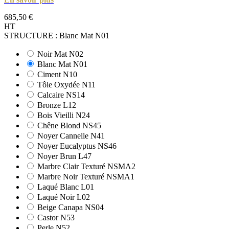
685,50 €
HT
STRUCTURE : Blanc Mat N01
Noir Mat N02
Blanc Mat N01
Ciment N10
Tôle Oxydée N11
Calcaire NS14
Bronze L12
Bois Vieilli N24
Chêne Blond NS45
Noyer Cannelle N41
Noyer Eucalyptus NS46
Noyer Brun L47
Marbre Clair Texturé NSMA2
Marbre Noir Texturé NSMA1
Laqué Blanc L01
Laqué Noir L02
Beige Canapa NS04
Castor N53
Perle N52