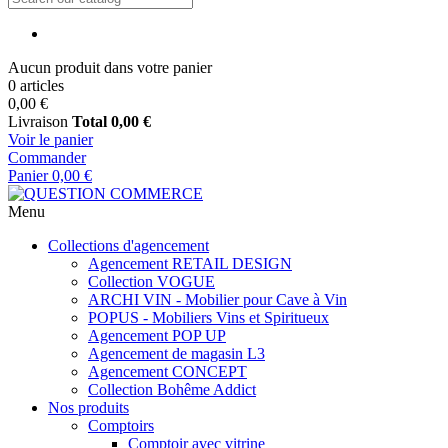
Aucun produit dans votre panier
0 articles
0,00 €
Livraison
Total
0,00 €
Voir le panier
Commander
Panier
0,00 €
Menu
Collections d'agencement
Agencement RETAIL DESIGN
Collection VOGUE
ARCHI VIN - Mobilier pour Cave à Vin
POPUS - Mobiliers Vins et Spiritueux
Agencement POP UP
Agencement de magasin L3
Agencement CONCEPT
Collection Bohême Addict
Nos produits
Comptoirs
Comptoir avec vitrine