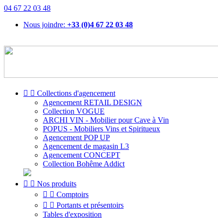
04 67 22 03 48
Nous joindre:
+33 (0)4 67 22 03 48


Collections d'agencement
Agencement RETAIL DESIGN
Collection VOGUE
ARCHI VIN - Mobilier pour Cave à Vin
POPUS - Mobiliers Vins et Spiritueux
Agencement POP UP
Agencement de magasin L3
Agencement CONCEPT
Collection Bohême Addict


Nos produits


Comptoirs


Portants et présentoirs
Tables d'exposition