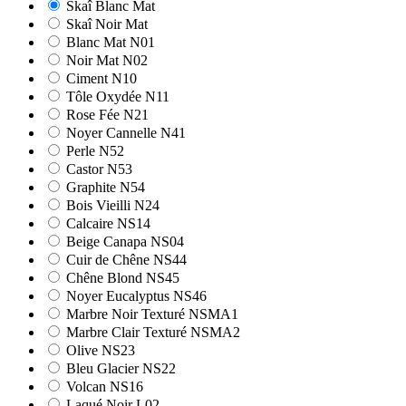
Skaî Blanc Mat
Skaî Noir Mat
Blanc Mat N01
Noir Mat N02
Ciment N10
Tôle Oxydée N11
Rose Fée N21
Noyer Cannelle N41
Perle N52
Castor N53
Graphite N54
Bois Vieilli N24
Calcaire NS14
Beige Canapa NS04
Cuir de Chêne NS44
Chêne Blond NS45
Noyer Eucalyptus NS46
Marbre Noir Texturé NSMA1
Marbre Clair Texturé NSMA2
Olive NS23
Bleu Glacier NS22
Volcan NS16
Laqué Noir L02