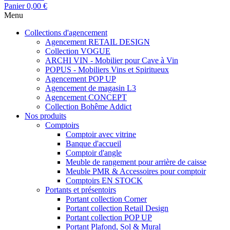
Panier
0,00 €
Menu
Collections d'agencement
Agencement RETAIL DESIGN
Collection VOGUE
ARCHI VIN - Mobilier pour Cave à Vin
POPUS - Mobiliers Vins et Spiritueux
Agencement POP UP
Agencement de magasin L3
Agencement CONCEPT
Collection Bohême Addict
Nos produits
Comptoirs
Comptoir avec vitrine
Banque d'accueil
Comptoir d'angle
Meuble de rangement pour arrière de caisse
Meuble PMR & Accessoires pour comptoir
Comptoirs EN STOCK
Portants et présentoirs
Portant collection Corner
Portant collection Retail Design
Portant collection POP UP
Portant Plafond, Sol & Mural