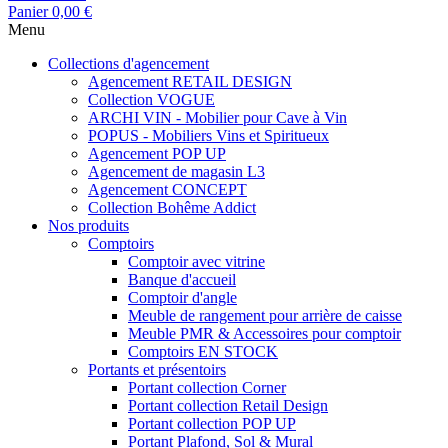
Panier
0,00 €
Menu
Collections d'agencement
Agencement RETAIL DESIGN
Collection VOGUE
ARCHI VIN - Mobilier pour Cave à Vin
POPUS - Mobiliers Vins et Spiritueux
Agencement POP UP
Agencement de magasin L3
Agencement CONCEPT
Collection Bohême Addict
Nos produits
Comptoirs
Comptoir avec vitrine
Banque d'accueil
Comptoir d'angle
Meuble de rangement pour arrière de caisse
Meuble PMR & Accessoires pour comptoir
Comptoirs EN STOCK
Portants et présentoirs
Portant collection Corner
Portant collection Retail Design
Portant collection POP UP
Portant Plafond, Sol & Mural