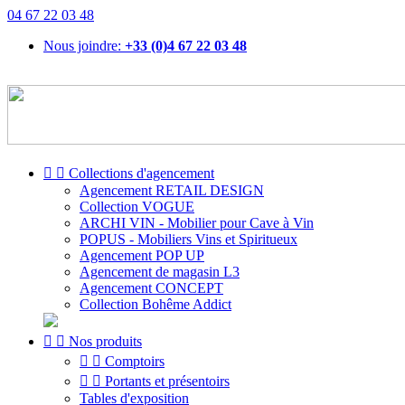
04 67 22 03 48
Nous joindre:
+33 (0)4 67 22 03 48


Collections d'agencement
Agencement RETAIL DESIGN
Collection VOGUE
ARCHI VIN - Mobilier pour Cave à Vin
POPUS - Mobiliers Vins et Spiritueux
Agencement POP UP
Agencement de magasin L3
Agencement CONCEPT
Collection Bohême Addict


Nos produits


Comptoirs


Portants et présentoirs
Tables d'exposition