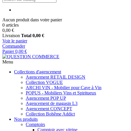
Aucun produit dans votre panier
0 articles
0,00 €
Livraison
Total
0,00 €
Voir le panier
Commander
Panier
0,00 €
Menu
Collections d'agencement
Agencement RETAIL DESIGN
Collection VOGUE
ARCHI VIN - Mobilier pour Cave à Vin
POPUS - Mobiliers Vins et Spiritueux
Agencement POP UP
Agencement de magasin L3
Agencement CONCEPT
Collection Bohême Addict
Nos produits
Comptoirs
Comptoir avec vitrine