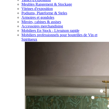
Meubles Rangement & Stockage
Vitrines d'exposition
Podiums, Plateforme & Steles
Armoires et gondoles
Miroirs, cabines & assises
Accessoires merchandising
Mobiliers En Stock - Livraison rapide
Mobiliers professionnels pour bouteilles de Vin et
Spiritueux