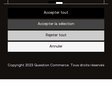
Non
Oui
Accepter tout
Description
Accepter la sélection
Rejeter tout
Cookies de performance
Annuler
Non
Oui
Description
Copyright 2023 Question Commerce. Tous droits réservés
Autres cookies
Non
Oui
Description