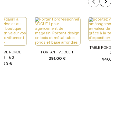
TABLE RONDE 
ORME RONDE
PORTANT VOGUE 1
2
UE 1 & 2
291,00 €
440,0
0,00 €