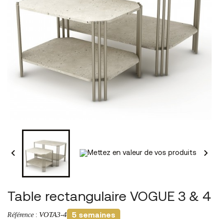


Table rectangulaire VOGUE 3 & 4
VOTA3-4
Référence
:
5 semaines