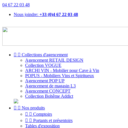
04 67 22 03 48
Nous joindre:
+33 (0)4 67 22 03 48


Collections d'agencement
Agencement RETAIL DESIGN
Collection VOGUE
ARCHI VIN - Mobilier pour Cave à Vin
POPUS - Mobiliers Vins et Spiritueux
Agencement POP UP
Agencement de magasin L3
Agencement CONCEPT
Collection Bohême Addict


Nos produits


Comptoirs


Portants et présentoirs
Tables d'exposition