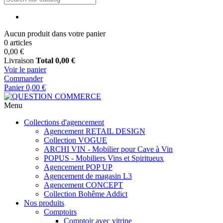
Aucun produit dans votre panier
0 articles
0,00 €
Livraison
Total
0,00 €
Voir le panier
Commander
Panier
0,00 €
Menu
Collections d'agencement
Agencement RETAIL DESIGN
Collection VOGUE
ARCHI VIN - Mobilier pour Cave à Vin
POPUS - Mobiliers Vins et Spiritueux
Agencement POP UP
Agencement de magasin L3
Agencement CONCEPT
Collection Bohême Addict
Nos produits
Comptoirs
Comptoir avec vitrine