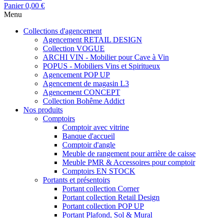
Panier
0,00 €
Menu
Collections d'agencement
Agencement RETAIL DESIGN
Collection VOGUE
ARCHI VIN - Mobilier pour Cave à Vin
POPUS - Mobiliers Vins et Spiritueux
Agencement POP UP
Agencement de magasin L3
Agencement CONCEPT
Collection Bohême Addict
Nos produits
Comptoirs
Comptoir avec vitrine
Banque d'accueil
Comptoir d'angle
Meuble de rangement pour arrière de caisse
Meuble PMR & Accessoires pour comptoir
Comptoirs EN STOCK
Portants et présentoirs
Portant collection Corner
Portant collection Retail Design
Portant collection POP UP
Portant Plafond, Sol & Mural